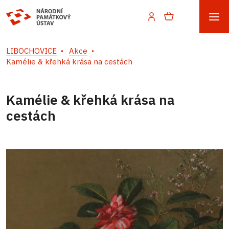
LIBOCHOVICE
Akce
Kamélie & křehká krása na cestách
Kamélie & křehká krása na
cestách