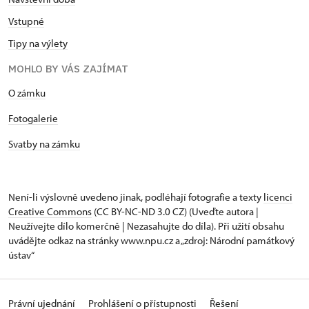
Vstupné
Tipy na výlety
MOHLO BY VÁS ZAJÍMAT
O zámku
Fotogalerie
Svatby na zámku
Není-li výslovně uvedeno jinak, podléhají fotografie a texty
licenci
Creative Commons
(CC BY-NC-ND 3.0 CZ) (Uveďte autora |
Neužívejte dílo komerčně | Nezasahujte do díla). Při užití obsahu
uvádějte odkaz na stránky www.npu.cz a „zdroj: Národní památkový
ústav“
Právní ujednání
Prohlášení o přístupnosti
Řešení