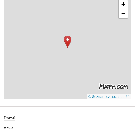
+
−
© Seznam.cz a.s. a další
Domů
Akce