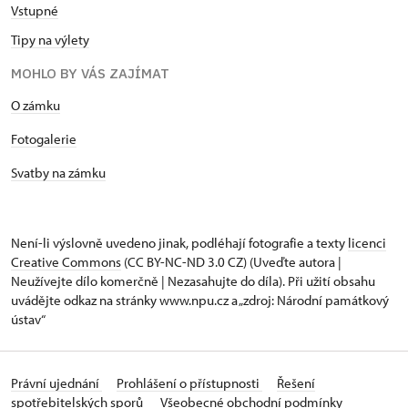
Vstupné
Tipy na výlety
MOHLO BY VÁS ZAJÍMAT
O zámku
Fotogalerie
Svatby na zámku
Není-li výslovně uvedeno jinak, podléhají fotografie a texty
licenci
Creative Commons
(CC BY-NC-ND 3.0 CZ) (Uveďte autora |
Neužívejte dílo komerčně | Nezasahujte do díla). Při užití obsahu
uvádějte odkaz na stránky www.npu.cz a „zdroj: Národní památkový
ústav“
Právní ujednání
Prohlášení o přístupnosti
Řešení
spotřebitelských sporů
Všeobecné obchodní podmínky