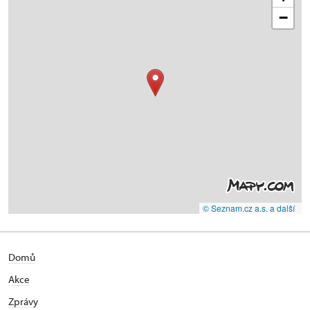
−
© Seznam.cz a.s. a další
Domů
Akce
Zprávy