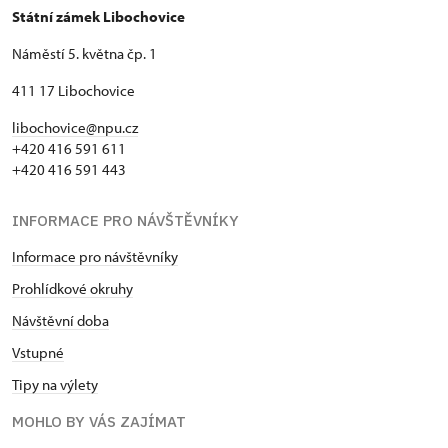
Státní zámek Libochovice
Náměstí 5. května čp. 1
411 17 Libochovice
libochovice@npu.cz
+420 416 591 611
+420 416 591 443
INFORMACE PRO NÁVŠTĚVNÍKY
Informace pro návštěvníky
Prohlídkové okruhy
Návštěvní doba
Vstupné
Tipy na výlety
MOHLO BY VÁS ZAJÍMAT