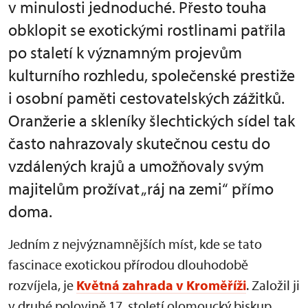
v minulosti jednoduché. Přesto touha
obklopit se exotickými rostlinami patřila
po staletí k významným projevům
kulturního rozhledu, společenské prestiže
i osobní paměti cestovatelských zážitků.
Oranžerie a skleníky šlechtických sídel tak
často nahrazovaly skutečnou cestu do
vzdálených krajů a umožňovaly svým
majitelům prožívat „ráj na zemi“ přímo
doma.
Jedním z nejvýznamnějších míst, kde se tato
fascinace exotickou přírodou dlouhodobě
rozvíjela, je
Květná zahrada v Kroměříži
. Založil ji
v druhé polovině 17. století olomoucký biskup