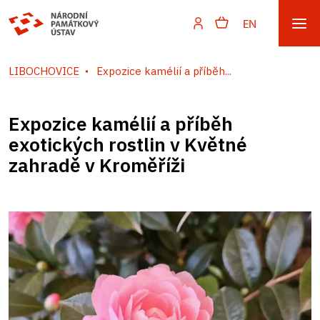
EN
LIBOCHOVICE
Expozice kamélií a příběh...
Expozice kamélií a příběh
exotických rostlin v Květné
zahradě v Kroměříži