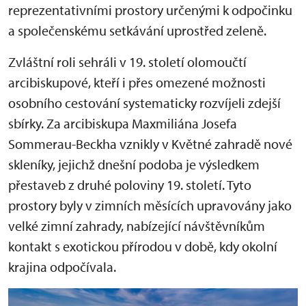
reprezentativními prostory určenými k odpočinku
a společenskému setkávání uprostřed zeleně.
Zvláštní roli sehráli v 19. století olomoučtí
arcibiskupové, kteří i přes omezené možnosti
osobního cestování systematicky rozvíjeli zdejší
sbírky. Za arcibiskupa Maxmiliána Josefa
Sommerau-Beckha vznikly v Květné zahradě nové
skleníky, jejichž dnešní podoba je výsledkem
přestaveb z druhé poloviny 19. století. Tyto
prostory byly v zimních měsících upravovány jako
velké zimní zahrady, nabízející návštěvníkům
kontakt s exotickou přírodou v době, kdy okolní
krajina odpočívala.