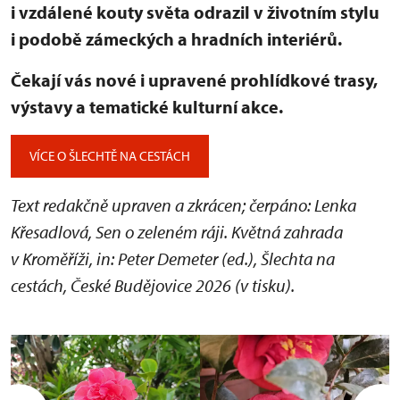
i vzdálené kouty světa odrazil v životním stylu
i podobě zámeckých a hradních interiérů.
Čekají vás nové i upravené prohlídkové trasy,
výstavy a tematické kulturní akce.
VÍCE O ŠLECHTĚ NA CESTÁCH
Text redakčně upraven a zkrácen; čerpáno: Lenka
Křesadlová, Sen o zeleném ráji. Květná zahrada
v Kroměříži, in: Peter Demeter (ed.), Šlechta na
cestách, České Budějovice 2026 (v tisku).