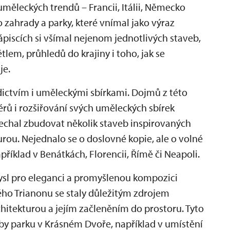
 uměleckých trendů – Francii, Itálii, Německo
o zahrady a parky, které vnímal jako výraz
ápiscích si všímal nejenom jednotlivých staveb,
tlem, průhledů do krajiny i toho, jak se
je.
ědictvím i uměleckými sbírkami. Dojmů z této
iérů i rozšiřování svých uměleckých sbírek
chal zbudovat několik staveb inspirovaných
urou. Nejednalo se o doslovné kopie, ale o volné
příklad v Benátkách, Florencii, Římě či Neapoli.
ysl pro eleganci a promyšlenou kompozici
alého Trianonu se staly důležitým zdrojem
chitekturou a jejím začleněním do prostoru. Tyto
by parku v Krásném Dvoře, například v umístění