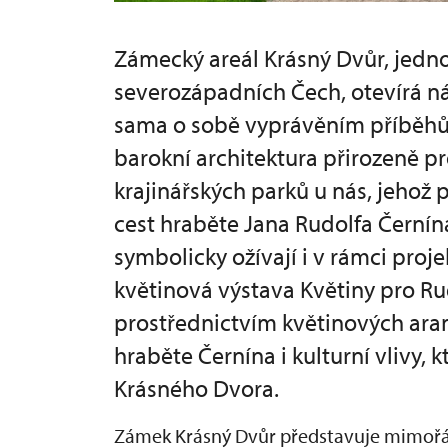
Zámecký areál Krásný Dvůr, jedno
severozápadních Čech, otevírá ná
sama o sobě vyprávěním příběhů c
barokní architektura přirozeně pr
krajinářských parků u nás, jehož
cest hraběte Jana Rudolfa Černína
symbolicky ožívají i v rámci proje
květinová výstava Květiny pro Rud
prostřednictvím květinových ara
hraběte Černína i kulturní vlivy, 
Krásného Dvora.
Zámek Krásný Dvůr představuje mimořádn