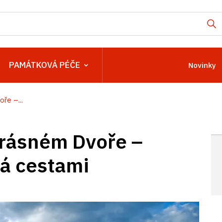
PAMÁTKOVÁ PÉČE
Novinky
ře –...
rásném Dvoře –
ná cestami