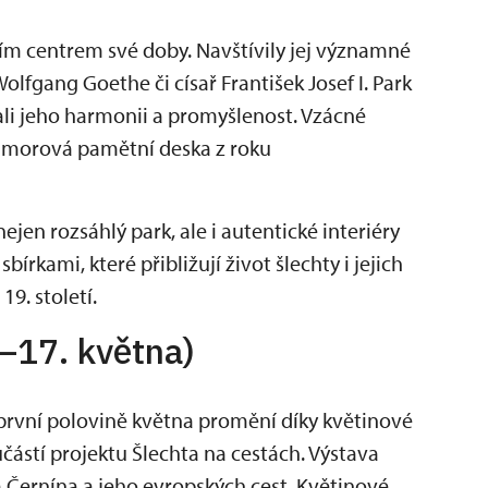
m centrem své doby. Navštívily jej významné
lfgang Goethe či císař František Josef I. Park
vali jeho harmonii a promyšlenost. Vzácné
morová pamětní deska z roku
en rozsáhlý park, ale i autentické interiéry
rkami, které přibližují život šlechty i jejich
19. století.
.–17. května)
první polovině května promění díky květinové
učástí projektu Šlechta na cestách. Výstava
 Černína a jeho evropských cest. Květinové