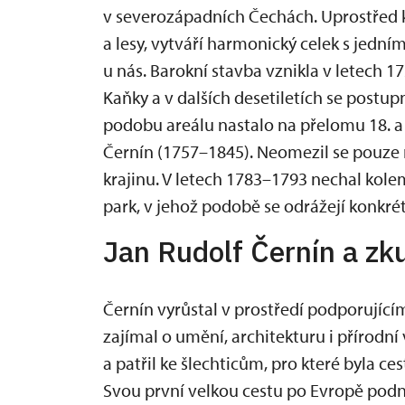
v severozápadních Čechách. Uprostřed kr
a lesy, vytváří harmonický celek s jední
u nás. Barokní stavba vznikla v letech 
Kaňky a v dalších desetiletích se post
podobu areálu nastalo na přelomu 18. a 1
Černín (1757–1845). Neomezil se pouze 
krajinu. V letech 1783–1793 nechal kol
park, v jehož podobě se odrážejí konkré
Jan Rudolf Černín a zk
Černín vyrůstal v prostředí podporujícím
zajímal o umění, architekturu i přírodní
a patřil ke šlechticům, pro které byla c
Svou první velkou cestu po Evropě podn