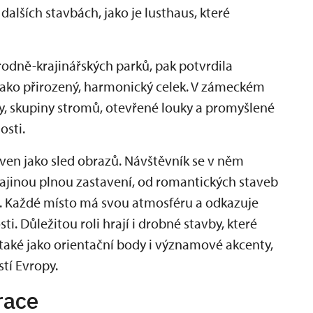
alších stavbách, jako je lusthaus, které
rodně-krajinářských parků, pak potvrdila
 jako přirozený, harmonický celek. V zámeckém
, skupiny stromů, otevřené louky a promyšlené
osti.
ven jako sled obrazů. Návštěvník se v něm
ajinou plnou zastavení, od romantických staveb
lí. Každé místo má svou atmosféru a odkazuje
ti. Důležitou roli hrají i drobné stavby, které
 také jako orientační body i významové akcenty,
stí Evropy.
race