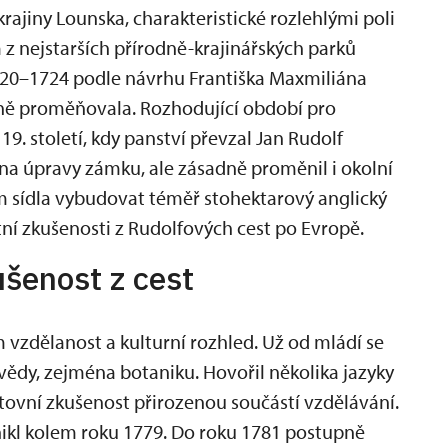
ajiny Lounska, charakteristické rozlehlými poli
m z nejstarších přírodně-krajinářských parků
1720–1724 podle návrhu Františka Maxmiliána
upně proměňovala. Rozhodující období pro
9. století, kdy panství převzal Jan Rudolf
na úpravy zámku, ale zásadně proměnil i okolní
em sídla vybudovat téměř stohektarový anglický
tní zkušenosti z Rudolfových cest po Evropě.
ušenost z cest
 vzdělanost a kulturní rozhled. Už od mládí se
 vědy, zejména botaniku. Hovořil několika jazyky
estovní zkušenost přirozenou součástí vzdělávání.
ikl kolem roku 1779. Do roku 1781 postupně