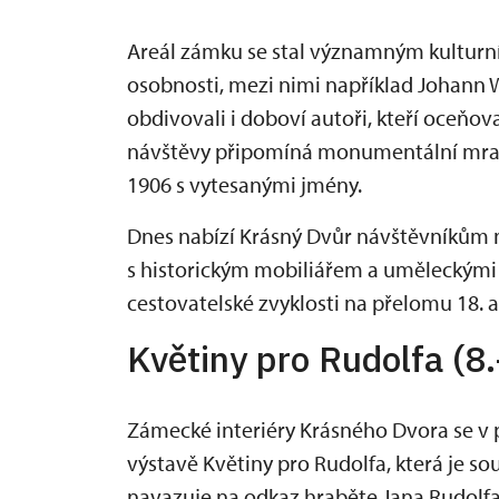
Areál zámku se stal významným kulturní
osobnosti, mezi nimi například Johann Wo
obdivovali i doboví autoři, kteří oceňo
návštěvy připomíná monumentální mra
1906 s vytesanými jmény.
Dnes nabízí Krásný Dvůr návštěvníkům nej
s historickým mobiliářem a uměleckými sbí
cestovatelské zvyklosti na přelomu 18. a 
Květiny pro Rudolfa (8
Zámecké interiéry Krásného Dvora se v 
výstavě Květiny pro Rudolfa, která je so
navazuje na odkaz hraběte Jana Rudolfa