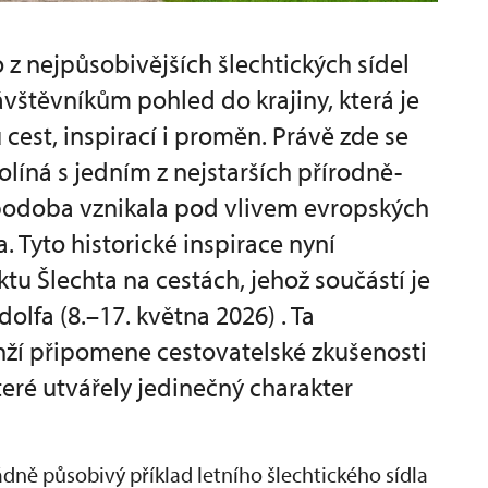
 z nejpůsobivějších šlechtických sídel
vštěvníkům pohled do krajiny, která je
est, inspirací i proměn. Právě zde se
olíná s jedním z nejstarších přírodně-
 podoba vznikala pod vlivem evropských
. Tyto historické inspirace nyní
ktu Šlechta na cestách, jehož součástí je
olfa (8.–17. května 2026) . Ta
nží připomene cestovatelské zkušenosti
které utvářely jedinečný charakter
ě působivý příklad letního šlechtického sídla