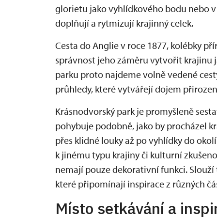
glorietu jako vyhlídkového bodu nebo v d
doplňují a rytmizují krajinný celek.
Cesta do Anglie v roce 1877, kolébky pří
správnost jeho záměru vytvořit krajinu
parku proto najdeme volně vedené cesty
průhledy, které vytvářejí dojem přirozen
Krásnodvorský park je promyšleně sesta
pohybuje podobně, jako by procházel kr
přes klidné louky až po vyhlídky do oko
k jinému typu krajiny či kulturní zkušenos
nemají pouze dekorativní funkci. Slouží
které připomínají inspirace z různých čá
Místo setkávání a inspi