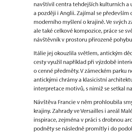
navštívil centra tehdejších kulturních a
a později i Anglii. Zajímal se především 
moderního myšlení o krajině. Ve svých z
ale také celkové kompozice, práce se svě
návštěvník v prostoru přirozeně pohybu
Itálie jej okouzlila světlem, antickým d
cesty využil například při výzdobě inter
o cenné předměty. V zámeckém parku ne
antickými chrámy a klasicistní architekt
interpretace motivů, s nimiž se setkal na
Návštěva Francie v něm prohloubila sm
krajiny. Zahrady ve Versailles i areál M
inspirace, zejména v práci s drobnou ar
podněty se následně promítly i do podo