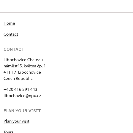
náměstí 5. května 1/, Libochovice
Home
Contact
CONTACT
Libochovice Chateau
náměstí 5. května čp. 1
411 17 Libochovice
Czech Republic
+420 416 591 443
libochovice@npu.cz
PLAN YOUR VISIT
Plan your visit
Tours