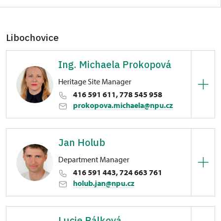
Libochovice
Ing. Michaela Prokopová
Heritage Site Manager
416 591 611, 778 545 958
prokopova.michaela@npu.cz
Zámek Libochovice
Jan Holub
náměstí 5. května 1/, Libochovice
Department Manager
416 591 443, 724 663 761
holub.jan@npu.cz
Zámek Libochovice
Lucie Bálková
náměstí 5. května 1/, Libochovice