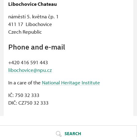
Libochovice Chateau
náměstí 5. května čp. 1
411 17 Libochovice
Czech Republic
Phone and e-mail
+420 416 591 443
libochovice@npu.cz
In a care of the
National Heritage Institute
IČ: 750 32 333
DIČ: CZ750 32 333
© Seznam.cz a.s. a další
SEARCH