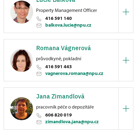
Property Management Officer
416 591 140
balkova.lucie@npu.cz
Zámek Libochovice
Romana Vágnerová
náměstí 5. května 1/, Libochovice
průvodkyně, pokladní
416 591 443
vagnerova.romana@npu.cz
Zámek Libochovice
Jana Zimandlová
náměstí 5. května 1/, Libochovice
pracovník péče o depozitáře
606 820 019
zimandlova.jana@npu.cz
Zámek Libochovice