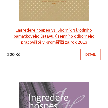
Ingredere hospes VI. Sborník Národního
památkového ústavu, územního odborného
pracoviště v Kroměříži za rok 2013
220 Kč
DETAIL