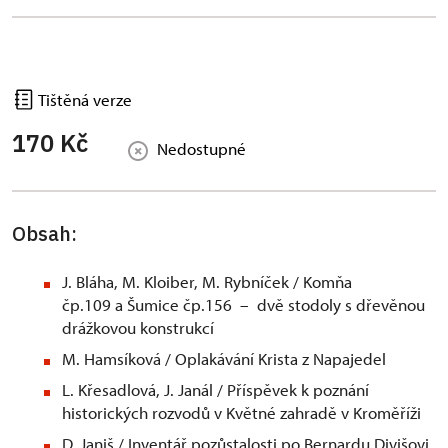
Tištěná verze
170 Kč
Nedostupné
Obsah:
J. Bláha, M. Kloiber, M. Rybníček / Komňa
čp.109 a Šumice čp.156 – dvě stodoly s dřevěnou
drážkovou konstrukcí
M. Hamsíková / Oplakávání Krista z Napajedel
L. Křesadlová, J. Janál / Příspěvek k poznání
historických rozvodů v Květné zahradě v Kroměříži
D. Janiš / Inventář pozůstalosti po Bernardu Divišovi