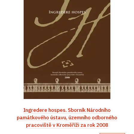
Ingredere hospes. Sborník Národního
památkového ústavu, územního odborného
pracoviště v Kroměříži za rok 2008