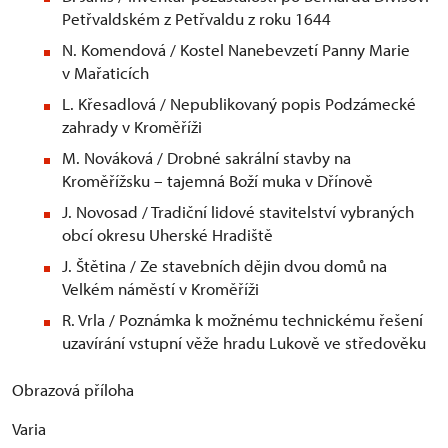
Petřvaldském z Petřvaldu z roku 1644
N. Komendová / Kostel Nanebevzetí Panny Marie
v Mařaticích
L. Křesadlová / Nepublikovaný popis Podzámecké
zahrady v Kroměříži
M. Nováková / Drobné sakrální stavby na
Kroměřížsku – tajemná Boží muka v Dřínově
J. Novosad / Tradiční lidové stavitelství vybraných
obcí okresu Uherské Hradiště
J. Štětina / Ze stavebních dějin dvou domů na
Velkém náměstí v Kroměříži
R. Vrla / Poznámka k možnému technickému řešení
uzavírání vstupní věže hradu Lukově ve středověku
Obrazová příloha
Varia