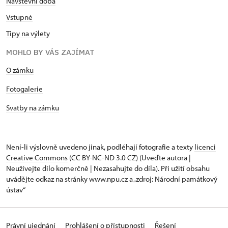
Návštěvní doba
Vstupné
Tipy na výlety
MOHLO BY VÁS ZAJÍMAT
O zámku
Fotogalerie
Svatby na zámku
Není-li výslovně uvedeno jinak, podléhají fotografie a texty
licenci
Creative Commons
(CC BY-NC-ND 3.0 CZ) (Uveďte autora |
Neužívejte dílo komerčně | Nezasahujte do díla). Při užití obsahu
uvádějte odkaz na stránky www.npu.cz a „zdroj: Národní památkový
ústav“
Právní ujednání
Prohlášení o přístupnosti
Řešení