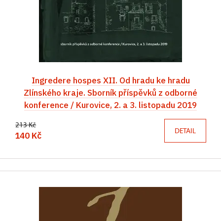
Ingredere hospes XII. Od hradu ke hradu
Zlínského kraje. Sborník příspěvků z odborné
konference / Kurovice, 2. a 3. listopadu 2019
213 Kč
DETAIL
140 Kč