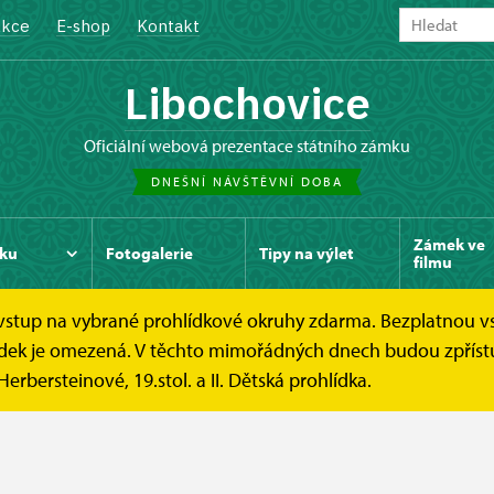
kce
E-shop
Kontakt
Libochovice
oficiální webová prezentace státního zámku
DNEŠNÍ NÁVŠTĚVNÍ DOBA
Zámek ve
ku
Fotogalerie
Tipy na výlet
filmu
e vstup na vybrané prohlídkové okruhy zdarma. Bezplatnou v
Kontakt
hlídek je omezená. V těchto mimořádných dnech budou zpříst
Herbersteinové, 19.stol. a II. Dětská prohlídka.