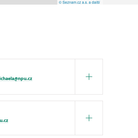
© Seznam.cz a.s. a další
chaela@npu.cz
u.cz