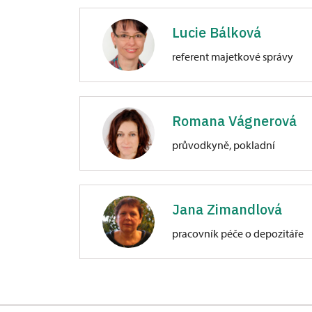
Zámek Libochovice
náměstí 5. května 1/, Libochovice
Lucie Bálková
referent majetkové správy
Zámek Libochovice
náměstí 5. května 1/, Libochovice
Romana Vágnerová
průvodkyně, pokladní
Zámek Libochovice
náměstí 5. května 1/, Libochovice
Jana Zimandlová
pracovník péče o depozitáře
Zámek Libochovice
náměstí 5. května 1/, Libochovice