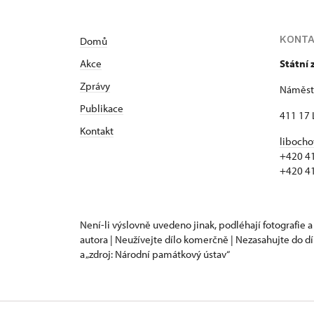
KONT
Domů
Akce
Státní
Zprávy
Náměstí
Publikace
411 17 
Kontakt
libocho
+420 4
+420 4
Není-li výslovně uvedeno jinak, podléhají fotografie a
autora | Neužívejte dílo komerčně | Nezasahujte do dí
a „zdroj: Národní památkový ústav“