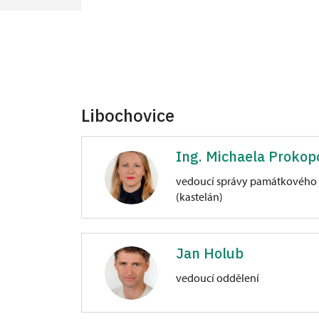
Libochovice
Ing. Michaela Prokop
vedoucí správy památkového 
(kastelán)
Zámek Libochovice
Jan Holub
náměstí 5. května 1/, Libochovice
vedoucí oddělení