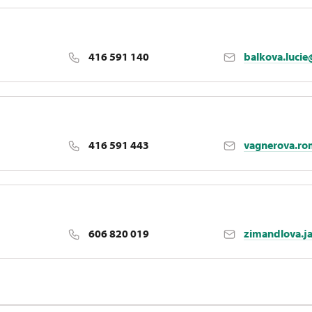
416 591 140
balkova.luci
416 591 443
vagnerova.r
606 820 019
zimandlova.j