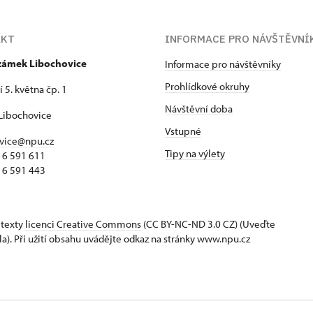
AKT
INFORMACE PRO NÁVŠTĚVNÍ
 zámek Libochovice
Informace pro návštěvníky
Prohlídkové okruhy
 5. května čp. 1
Návštěvní doba
Libochovice
Vstupné
vice@npu.cz
Tipy na výlety
16 591 611
16 591 443
 texty
licenci Creative Commons
(CC BY-NC-ND 3.0 CZ) (Uveďte
la). Při užití obsahu uvádějte odkaz na stránky www.npu.cz