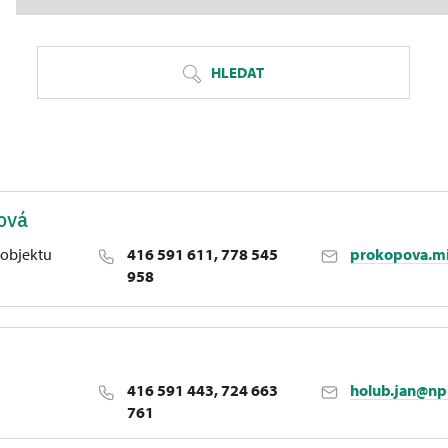
HLEDAT
ová
objektu
416 591 611, 778 545
prokopova.mi
958
416 591 443, 724 663
holub.jan@np
761