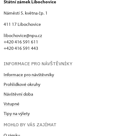
Státní zámek Libochovice
Náměstí 5. května čp. 1
411 17 Libochovice
libochovice@npu.cz
+420 416 591 611
+420 416 591 443
INFORMACE PRO NÁVŠTĚVNÍKY
Informace pro návštěvníky
Prohlídkové okruhy
Návštěvní doba
Vstupné
Tipy na výlety
MOHLO BY VÁS ZAJÍMAT
O zámku