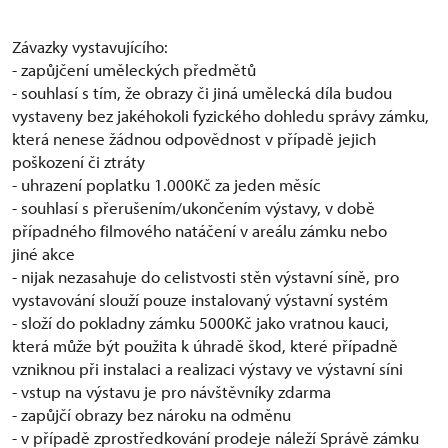
Závazky vystavujícího:
- zapůjčení uměleckých předmětů
- souhlasí s tím, že obrazy či jiná umělecká díla budou
vystaveny bez jakéhokoli fyzického dohledu správy zámku,
která nenese žádnou odpovědnost v případě jejich
poškození či ztráty
- uhrazení poplatku 1.000Kč za jeden měsíc
- souhlasí s přerušením/ukončením výstavy, v době
případného filmového natáčení v areálu zámku nebo
jiné akce
- nijak nezasahuje do celistvosti stěn výstavní síně, pro
vystavování slouží pouze instalovaný výstavní systém
- složí do pokladny zámku 5000Kč jako vratnou kauci,
která může být použita k úhradě škod, které případně
vzniknou při instalaci a realizaci výstavy ve výstavní síni
- vstup na výstavu je pro návštěvníky zdarma
- zapůjčí obrazy bez nároku na odměnu
- v případě zprostředkování prodeje náleží Správě zámku