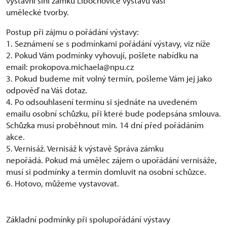
výstavní síni zámku Libochovice výstavu Vaší
umělecké tvorby.
Postup při zájmu o pořádání výstavy:
1. Seznámení se s podmínkami pořádání výstavy, viz níže
2. Pokud Vám podmínky vyhovují, pošlete nabídku na
email: prokopova.michaela@npu.cz
3. Pokud budeme mít volný termín, pošleme Vám jej jako
odpověď na Váš dotaz.
4. Po odsouhlasení termínu si sjednáte na uvedeném
emailu osobní schůzku, při které bude podepsána smlouva.
Schůzka musí proběhnout min. 14 dní před pořádáním
akce.
5. Vernisáž. Vernisáž k výstavě Správa zámku
nepořádá. Pokud má umělec zájem o upořádání vernisáže,
musí si podmínky a termín domluvit na osobní schůzce.
6. Hotovo, můžeme vystavovat.
Základní podmínky při spolupořádání výstavy