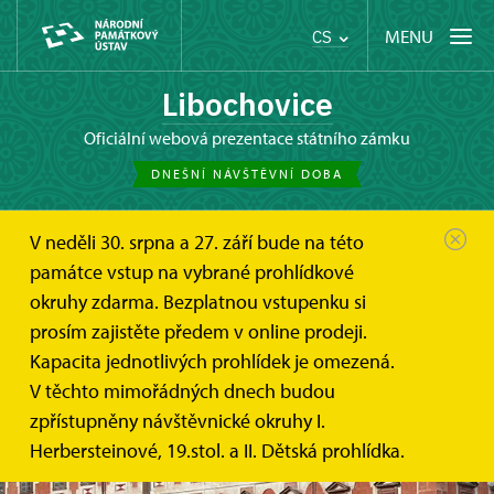
MENU
CS
Libochovice
oficiální webová prezentace státního zámku
DNEŠNÍ NÁVŠTĚVNÍ DOBA
V neděli 30. srpna a 27. září bude na této
památce vstup na vybrané prohlídkové
okruhy zdarma. Bezplatnou vstupenku si
prosím zajistěte předem v online prodeji.
Kapacita jednotlivých prohlídek je omezená.
V těchto mimořádných dnech budou
zpřístupněny návštěvnické okruhy I.
Herbersteinové, 19.stol. a II. Dětská prohlídka.