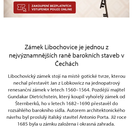
Zámek Libochovice je jednou z
nejvýznamnějších raně barokních staveb v
Čechách
Libochovický zámek stojí na místě gotické tvrze, kterou
nechal přestavět Jan z Lobkowicz na jednopatrový
renesanční zámek v letech 1560–1564. Pozdější majitel
Gundakar Dietrichstein, který koupil vyhořelý zámek od
Šternberků, ho v letech 1682–1690 přestavěl do
rozsáhlého barokního sídla. Autorem architektonického
návrhu byl proslulý italský stavitel Antonio Porta. Již roce
1685 byla u zámku založena i okrasná zahrada.