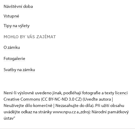
Návštěvní doba
Vstupné
Tipy na výlety
MOHLO BY VÁS ZAJÍMAT
O zámku
Fotogalerie
Svatby na zámku
Není-li výslovně uvedeno jinak, podléhají fotografie a texty
licenci
Creative Commons
(CC BY-NC-ND 3.0 CZ) (Uveďte autora |
Neužívejte dílo komerčně | Nezasahujte do díla). Při užití obsahu
uvádějte odkaz na stránky www.npu.cz a „zdroj: Národní památkový
ústav“