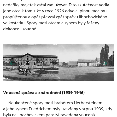
nedařilo, majetek začal zadlužovat. Tato skutečnost vedla
jeho otce k tomu, že v roce 1926 odvolal plnou moc mu
propůjčenou a opět převzal zpět správu libochovického
velkostatku. Spory mezi otcem a synem byly řešeny
dokonce i soudně.
Vnucená správa a znárodnění (1939-1946)
Neukončené spory mezi hrabětem Herbersteinem
a jeho synem Friedrichem byly uzavřeny v srpnu 1939, kdy
byla na libochovickém panství zavedena vnucená