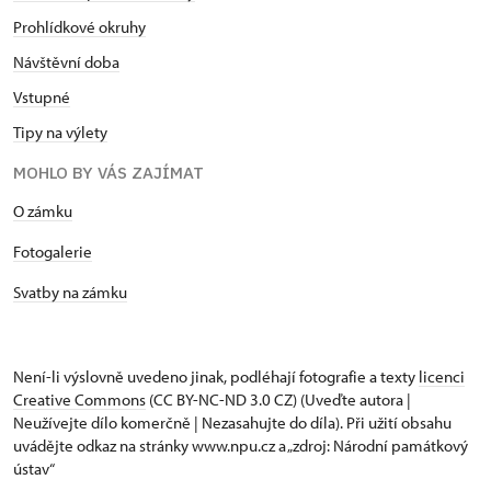
Prohlídkové okruhy
Návštěvní doba
Vstupné
Tipy na výlety
MOHLO BY VÁS ZAJÍMAT
O zámku
Fotogalerie
Svatby na zámku
Není-li výslovně uvedeno jinak, podléhají fotografie a texty
licenci
Creative Commons
(CC BY-NC-ND 3.0 CZ) (Uveďte autora |
Neužívejte dílo komerčně | Nezasahujte do díla). Při užití obsahu
uvádějte odkaz na stránky www.npu.cz a „zdroj: Národní památkový
ústav“