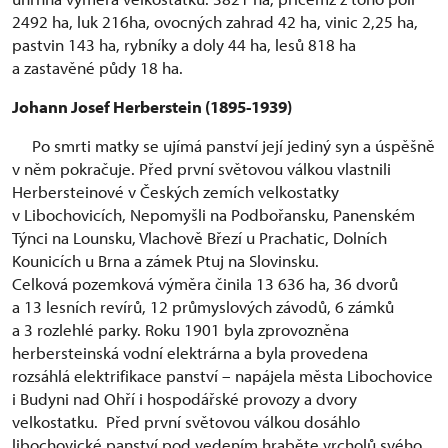
2492 ha, luk 216ha, ovocných zahrad 42 ha, vinic 2,25 ha,
pastvin 143 ha, rybníky a doly 44 ha, lesů 818 ha
a zastavěné půdy 18 ha.
Johann Josef Herberstein (1895-1939)
Po smrti matky se ujímá panství její jediný syn a úspěšně
v něm pokračuje. Před první světovou válkou vlastnili
Herbersteinové v Českých zemích velkostatky
v Libochovicích, Nepomyšli na Podbořansku, Panenském
Týnci na Lounsku, Vlachově Březí u Prachatic, Dolních
Kounicích u Brna a zámek Ptuj na Slovinsku.
Celková pozemková výměra činila 13 636 ha, 36 dvorů
a 13 lesních revírů, 12 průmyslových závodů, 6 zámků
a 3 rozlehlé parky. Roku 1901 byla zprovozněna
herbersteinská vodní elektrárna a byla provedena
rozsáhlá elektrifikace panství – napájela města Libochovice
i Budyni nad Ohří i hospodářské provozy a dvory
velkostatku. Před první světovou válkou dosáhlo
libochovické panství pod vedením hraběte vrcholů svého