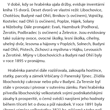
V době, kdy se hraběnka ujala držby, eviduje inventární
kniha 15 dvorů. Deset dvorů ve vlastní režii: Libochovice,
Chotěšov, Budyně nad Ohří, Brníkov (s ovčínem), Vojničky,
Kostelec nad Ohří (s ovčínem), Poplze, Hájek, Solany
a Nížebohy. Dále pronajaté: Evaň, Hazmburk (Podhora),
Žerotín, Podbradec (s ovčínem) a Želevice. Jsou evidovány
také sušárny ovoce, ovocné školky, lesní školka, cihelny,
uhelný dvůr, lesovna a hájovny v Poplzích, Solnech, Budyni
nad Ohří, Pístech, Zíchovci a myslivna v Hájku, Levousích
a Žerotíně. Mlýny v Libochovicích a Budyni nad Ohří byly
v roce 1895 v pronájmu.
Hraběnka panství dále rozšiřovala, zakoupila hostince,
statky, parcely a zámek Vrbičany či Panenský Týnec. Zřídila
libochovický cukrovar nebo pilu v Budyni. Za Teresie byl
stále v provozu i pivovar v suterénu zámku. Paní hraběnka
přivedla libochovický velkostatek svými podnikatelskými
zásahy k prosperitě, o čemž svědčí navýšení jeho hodnoty
během třiceti let o dvou a půl násobek. V roce 1891 byla
úhrnná výměra velkostatku: 3821 ha, přičemž z toho polí