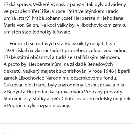
říšská správa. Veškeré výnosy z panství tak byly odváděny
ve prospěch Třetí říše. V roce 1944 ve Štýrském Hradci
umírá „starý“ hrabě Johann Josef Herberstein i jeho žena
Maria von Galen. Na koci války byl v libochovickém zámku
umístěn štáb jednotky luftwafe.
Friedrich se rodových statků již nikdy neujal. 1 září
1939 získal na vlastní žádost pro sebe, i celou svou rodinu,
říšské státní občanství a tudíž se stal říšským Němcem.
A proto byl Herbersteinům, na základě Benešových
dekretů, veškerý majetek zkonfiskován. V roce 1946 již pařil
zámek Libochovice Národnímu pozemkovému fondu.
Cukrovar, elektrárna byly znárodněny. Lesní správa a pila
v Budyni a Hospodářská správa dvora Vrbičany převzaty
Státními lesy, statky a dvůr Chotěšov a zemědělský majetek
v Poplzích byly rozparcelovány.