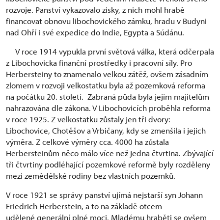
rozvoje. Panství vykazovalo zisky, z nich mohl hrabě
financovat obnovu libochovického zámku, hradu v Budyni
nad Ohří i své expedice do Indie, Egypta a Súdánu.
V roce 1914 vypukla první světová válka, která odčerpala
z Libochovicka finanční prostředky i pracovní síly. Pro
Herbersteiny to znamenalo velkou zátěž, ovšem zásadním
zlomem v rozvoji velkostatku byla až pozemková reforma
na počátku 20. století. Zabraná půda byla jejím majitelům
nahrazována dle zákona. V Libochovicích proběhla reforma
v roce 1925. Z velkostatku zůstaly jen tři dvory:
Libochovice, Chotěšov a Vrbičany, kdy se zmenšila i jejich
výměra. Z celkové výměry cca. 4000 ha zůstala
Herbersteinům něco málo více než jedna čtvrtina. Zbývající
tři čtvrtiny podléhající pozemkové reformě byly rozděleny
mezi zemědělské rodiny bez vlastních pozemků.
V roce 1921 se správy panství ujímá nejstarší syn Johann
Friedrich Herberstein, a to na základě otcem
udělené generální plné moci. Mladému hraběti se ovšem