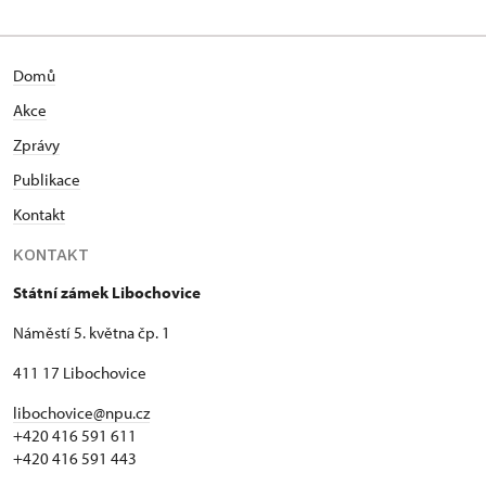
Domů
Akce
Zprávy
Publikace
Kontakt
KONTAKT
Státní zámek Libochovice
Náměstí 5. května čp. 1
411 17 Libochovice
libochovice@npu.cz
+420 416 591 611
+420 416 591 443