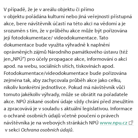
V případě, že je v areálu objektu či přímo
v objektu pořádána kulturní nebo jiná veřejnosti přístupná
akce, bere návštěvník účastí na této akci na vědomí a je
srozuměn s tím, že v průběhu akce může být pořizována
její fotodokumentace/ videodokumentace. Tato
dokumentace bude využita výhradně k naplnění
oprávněných zájmů Národního památkového ústavu (též
jen „NPÚ“) pro účely propagace akce, informování o akci
apod. na webu, sociálních sítích, tiskovinách apod.
Fotodokumentace/videodokumentace bude pořizována
zejména tak, aby zachycovala průběh akce jako celku,
nikoliv konkrétní jednotlivce. Pokud má návštěvník vůči
tomuto jakékoliv výhrady, může se obrátit na pořadatele
akce. NPÚ získané osobní údaje vždy chrání před zneužitím
a zpracovává je v souladu s aktuální legislativou. Informace
o ochraně osobních údajů včetně poučení o právech
návštěvníka je na webových stránkách NPÚ
www.npu.cz
v sekci
Ochrana osobních údajů
.