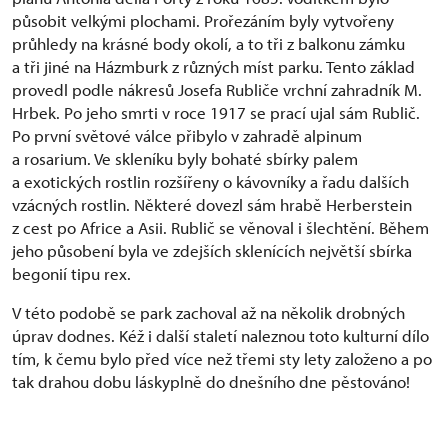
působit velkými plochami. Prořezáním byly vytvořeny
průhledy na krásné body okolí, a to tři z balkonu zámku
a tři jiné na Házmburk z různých míst parku. Tento základ
provedl podle nákresů Josefa Rubliče vrchní zahradník M.
Hrbek. Po jeho smrti v roce 1917 se prací ujal sám Rublič.
Po první světové válce přibylo v zahradě alpinum
a rosarium. Ve skleníku byly bohaté sbírky palem
a exotických rostlin rozšířeny o kávovníky a řadu dalších
vzácných rostlin. Některé dovezl sám hrabě Herberstein
z cest po Africe a Asii. Rublič se věnoval i šlechtění. Během
jeho působení byla ve zdejších sklenících největší sbírka
begonií tipu rex.
V této podobě se park zachoval až na několik drobných
úprav dodnes. Kéž i další staletí naleznou toto kulturní dílo
tím, k čemu bylo před více než třemi sty lety založeno a po
tak drahou dobu láskyplně do dnešního dne pěstováno!