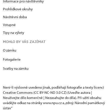
Informace pro návštěvníky
Prohlídkové okruhy
Návštěvní doba
Vstupné
Tipy na výlety
MOHLO BY VÁS ZAJÍMAT
O zámku
Fotogalerie
Svatby na zámku
Není-li výslovně uvedeno jinak, podléhají fotografie a texty
licenci
Creative Commons
(CC BY-NC-ND 3.0 CZ) (Uveďte autora |
Neužívejte dílo komerčně | Nezasahujte do díla). Při užití obsahu
uvádějte odkaz na stránky www.npu.cz a „zdroj: Národní památkový
ústav“