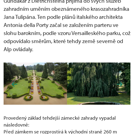
Gundakar z Dietrichsteina přijímá do svých služeb
zahradním uměním obeznámeného krasozahradníka
Jana Tulipána. Ten podle plánů italského architekta
Antonia della Porty začal se založením parteru ve
slohu barokním, podle vzoru Versailleského parku, což
odpovídalo směrům, které tehdy země severně od
Alp ovládaly.
Provedený základ tehdejší zámecké zahrady vypadal
následovně:
Před zámkem se rozprostírá k východní straně 260 m