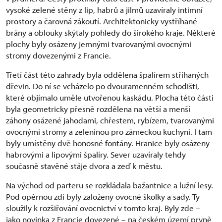
vysoké zelené stěny z lip, habrů a jilmů uzavíraly intimní
prostory a čarovná zákoutí. Architektonicky vystříhané
brány a oblouky skýtaly pohledy do širokého kraje. Některé
plochy byly osázeny jemnými tvarovanými ovocnými
stromy dovezenými z Francie.
Třetí část této zahrady byla oddělena špalírem stříhaných
dřevin. Do ní se vcházelo po dvouramenném schodišti,
které objímalo uměle utvořenou kaskádu. Plocha této části
byla geometricky přesně rozdělena na větší a menší
záhony osázené jahodami, chřestem, rybízem, tvarovanými
ovocnými stromy a zeleninou pro zámeckou kuchyni. I tam
byly umístěny dvě honosné fontány. Hranice byly osázeny
habrovými a lipovými špalíry. Sever uzavíraly tehdy
současně stavěné stáje dvora a zeď k městu.
Na východ od parteru se rozkládala bažantnice a lužní lesy.
Pod opěrnou zdí byly založeny ovocné školky a sady. Ty
sloužily k rozšiřování ovocnictví v tomto kraj. Byly zde –
jako novinka z Francie dovezené – na českém území prvně