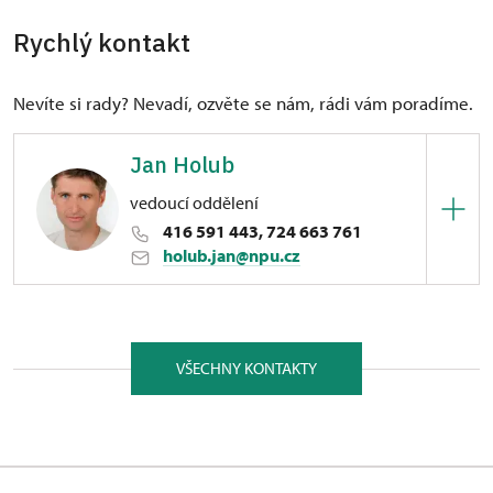
Rychlý kontakt
Nevíte si rady? Nevadí, ozvěte se nám, rádi vám poradíme.
Jan Holub
vedoucí oddělení
416 591 443, 724 663 761
holub.jan@npu.cz
ÚPS v Ústí nad Labem
náměstí 5. května 1/, Libochovice 41117
VŠECHNY KONTAKTY