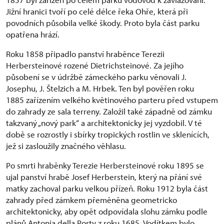
Jižní hranici tvoří po celé délce řeka Ohře, která při
povodních působila velké škody. Proto byla část parku
opatřena hrází.
Roku 1858 připadlo panství hraběnce Terezii
Herbersteinové rozené Dietrichsteinové. Za jejího
působení se v údržbě zámeckého parku věnovali J.
Josephu, J. Štelzich a M. Hrbek. Ten byl pověřen roku
1885 zařízením velkého květinového parteru před vstupem
do zahrady ze sala terreny. Založil také západně od zámku
takzvaný „nový park“ a architektonicky jej vyzdobil. V té
době se rozrostly i sbírky tropických rostlin ve sklenících,
jež si zasloužily značného věhlasu.
Po smrti hraběnky Terezie Herbersteinové roku 1895 se
ujal panství hrabě Josef Herberstein, který na přání své
matky zachoval parku velkou přízeň. Roku 1912 byla část
zahrady před zámkem přeměněna geometricko
architektonicky, aby opět odpovídala slohu zámku podle
plánů Antonia della Porty z roku 1685. Vodítkem bylo