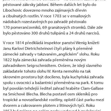
pěstované zákrsky jabloní. Během dalších let bylo do
Libochovic dovezeno mnoho zajímavých dřevin
a cibulnatých rostlin. V roce 1703 se v emailových
nádobách rozestavěných po zahradě pěstovalo
170 pomerančovníků, 69 granátových stromků. Dále zde
bylo pěstováno 300 druhů tulipánů a 24 druhů narcisů.
V roce 1814 předkládá inspektor panství Wenig knížeti
Janu Karlovi Dietrichsteinovi čtyři plány k přeměně
zámecké zahrady v takzvaném „anglickém“ slohu. Roku
1822 byla zámecká zahrada přeměněna novým
zahradníkem Seigrschmidtem. Ovšem, že idejí slavného
zakladatele tohoto slohu W. Kenta nemohlo na tak
skrovném prostoru být docíleno, byla kuchyňská zahrada
spolu s ovocnicí a bažantnicí přeměněna na park. K tomu
byl povolán tehdejší ředitel zahrad hraběte Clam-Gallase
na Smíchově Blecha. Blecha postavil osm skleníků pro
tropické a novozélandské rostliny, oplotil část parku mezi
dvorem a cukrovarem plotem z litinových tyčí. Roku
1857 byl zařízen po celém parku vodovod k zavlažování.