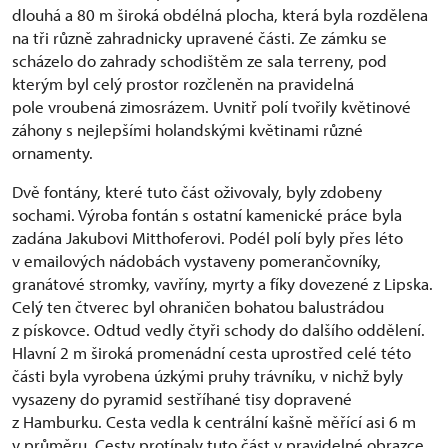
dlouhá a 80 m široká obdélná plocha, která byla rozdělena
na tři různě zahradnicky upravené části. Ze zámku se
scházelo do zahrady schodištěm ze sala terreny, pod
kterým byl celý prostor rozčleněn na pravidelná
pole vroubená zimosrázem. Uvnitř polí tvořily květinové
záhony s nejlepšími holandskými květinami různé
ornamenty.
Dvě fontány, které tuto část oživovaly, byly zdobeny
sochami. Výroba fontán s ostatní kamenické práce byla
zadána Jakubovi Mitthoferovi. Podél polí byly přes léto
v emailových nádobách vystaveny pomerančovníky,
granátové stromky, vavříny, myrty a fíky dovezené z Lipska.
Celý ten čtverec byl ohraničen bohatou balustrádou
z pískovce. Odtud vedly čtyři schody do dalšího oddělení.
Hlavní 2 m široká promenádní cesta uprostřed celé této
části byla vyrobena úzkými pruhy trávníku, v nichž byly
vysazeny do pyramid sestříhané tisy dopravené
z Hamburku. Cesta vedla k centrální kašně měřící asi 6 m
v průměru. Cesty protínaly tuto část v pravidelné obrazce,