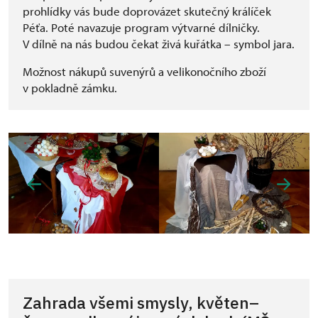
prohlídky vás bude doprovázet skutečný králíček
Péťa. Poté navazuje program výtvarné dílničky.
V dílně na nás budou čekat živá kuřátka – symbol jara.
Možnost nákupů suvenýrů a velikonočního zboží
v pokladně zámku.
Zahrada všemi smysly, květen–