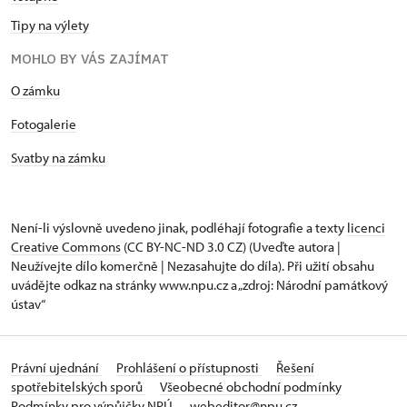
Tipy na výlety
MOHLO BY VÁS ZAJÍMAT
O zámku
Fotogalerie
Svatby na zámku
Není-li výslovně uvedeno jinak, podléhají fotografie a texty
licenci
Creative Commons
(CC BY-NC-ND 3.0 CZ) (Uveďte autora |
Neužívejte dílo komerčně | Nezasahujte do díla). Při užití obsahu
uvádějte odkaz na stránky www.npu.cz a „zdroj: Národní památkový
ústav“
Právní ujednání
Prohlášení o přístupnosti
Řešení
spotřebitelských sporů
Všeobecné obchodní podmínky
Podmínky pro výpůjčky NPÚ
webeditor@npu.cz