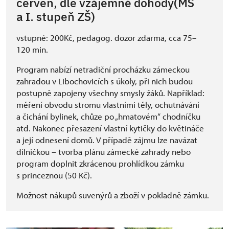
červen, dle vzájemné dohody(MŠ
a I. stupeň ZŠ)
vstupné: 200Kč, pedagog. dozor zdarma, cca 75–
120 min.
Program nabízí netradiční procházku zámeckou
zahradou v Libochovicích s úkoly, při nich budou
postupně zapojeny všechny smysly žáků. Například:
měření obvodu stromu vlastními těly, ochutnávání
a čichání bylinek, chůze po „hmatovém“ chodníčku
atd. Nakonec přesazení vlastní kytičky do květináče
a její odnesení domů. V případě zájmu lze navázat
dílničkou – tvorba plánu zámecké zahrady nebo
program doplnit zkrácenou prohlídkou zámku
s princeznou (50 Kč).
Možnost nákupů suvenýrů a zboží v pokladně zámku.