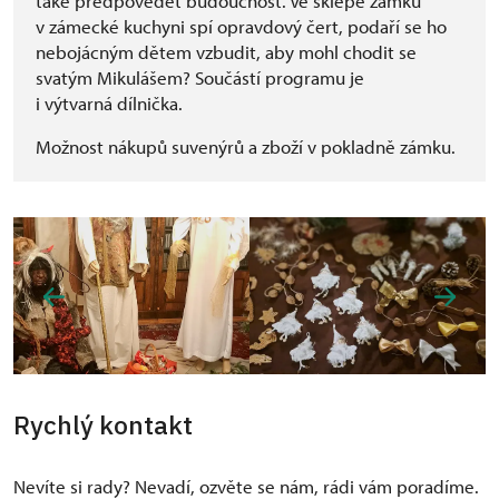
také předpovědět budoucnost. Ve sklepě zámku
v zámecké kuchyni spí opravdový čert, podaří se ho
nebojácným dětem vzbudit, aby mohl chodit se
svatým Mikulášem? Součástí programu je
i výtvarná dílnička.
Možnost nákupů suvenýrů a zboží v pokladně zámku.
Rychlý kontakt
Nevíte si rady? Nevadí, ozvěte se nám, rádi vám poradíme.