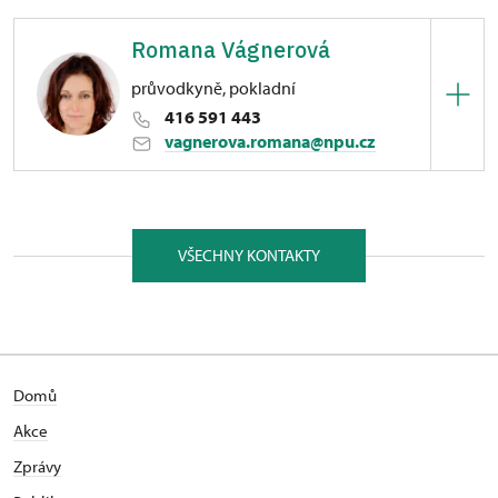
Romana Vágnerová
průvodkyně, pokladní
416 591 443
vagnerova.romana@npu.cz
ÚPS v Ústí nad Labem
náměstí 5. května 1/, Libochovice 41117
VŠECHNY KONTAKTY
Domů
Akce
Zprávy