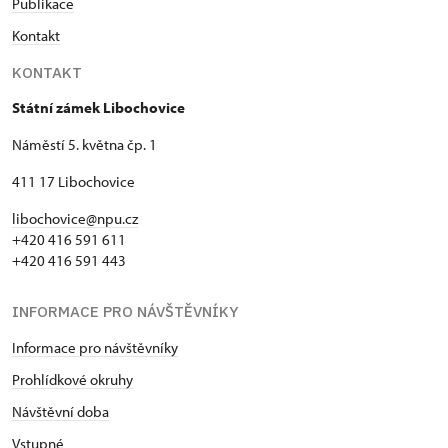
Publikace
Kontakt
KONTAKT
Státní zámek Libochovice
Náměstí 5. května čp. 1
411 17 Libochovice
libochovice@npu.cz
+420 416 591 611
+420 416 591 443
INFORMACE PRO NÁVŠTĚVNÍKY
Informace pro návštěvníky
Prohlídkové okruhy
Návštěvní doba
Vstupné