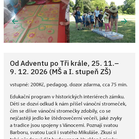
Od Adventu po Tři krále, 25. 11.–
9. 12. 2026 (MŠ a I. stupeň ZŠ)
vstupné: 200Kč, pedagog. dozor zdarma, cca 75 min.
Edukační program v historických interiérech zámku.
Děti se dozví odkud k nám přišel vánoční stromeček,
čím se dříve vánoční stromečky zdobily, co se
nejčastěji jedlo ke štědrovečerní večeři, jaké zvyky
a tradice jsou spojeny s Vánocemi. Poznají svatou
Barboru, svatou Lucii i svatého Mikuláše. Zkusí si