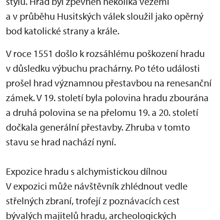
stylu. Hrad byl zpevněn několika věžemi
a v průběhu Husitských válek sloužil jako opěrný
bod katolické strany a krále.
V roce 1551 došlo k rozsáhlému poškození hradu
v důsledku výbuchu prachárny. Po této události
prošel hrad významnou přestavbou na renesanční
zámek. V 19. století byla polovina hradu zbourána
a druhá polovina se na přelomu 19. a 20. století
dočkala generální přestavby. Zhruba v tomto
stavu se hrad nachází nyní.
Expozice hradu s alchymistickou dílnou
V expozici může návštěvník zhlédnout vedle
střelných zbraní, trofejí z poznávacích cest
bývalých majitelů hradu, archeologických