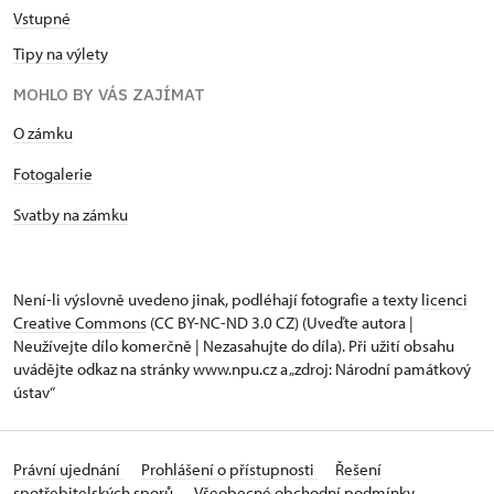
Vstupné
Tipy na výlety
MOHLO BY VÁS ZAJÍMAT
O zámku
Fotogalerie
Svatby na zámku
Není-li výslovně uvedeno jinak, podléhají fotografie a texty
licenci
Creative Commons
(CC BY-NC-ND 3.0 CZ) (Uveďte autora |
Neužívejte dílo komerčně | Nezasahujte do díla). Při užití obsahu
uvádějte odkaz na stránky www.npu.cz a „zdroj: Národní památkový
ústav“
Právní ujednání
Prohlášení o přístupnosti
Řešení
spotřebitelských sporů
Všeobecné obchodní podmínky