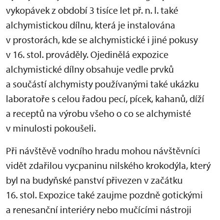
vykopávek z období 3 tisíce let př. n. l. také
alchymistickou dílnu, která je instalována
v prostorách, kde se alchymistické i jiné pokusy
v 16. stol. prováděly. Ojedinělá expozice
alchymistické dílny obsahuje vedle prvků
a součástí alchymisty používanými také ukázku
laboratoře s celou řadou pecí, pícek, kahanů, díží
a receptů na výrobu všeho o co se alchymisté
v minulosti pokoušeli.
Při návštěvě vodního hradu mohou návštěvníci
vidět zdařilou vycpaninu nilského krokodýla, který
byl na budyňské panství přivezen v začátku
16. stol. Expozice také zaujme pozdně gotickými
a renesanční interiéry nebo mučícími nástroji