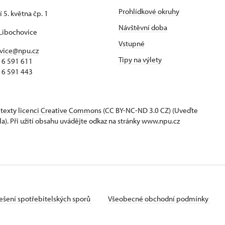
Prohlídkové okruhy
 5. května čp. 1
Návštěvní doba
Libochovice
Vstupné
vice@npu.cz
Tipy na výlety
16 591 611
16 591 443
 texty
licenci Creative Commons
(CC BY-NC-ND 3.0 CZ) (Uveďte
la). Při užití obsahu uvádějte odkaz na stránky www.npu.cz
ešení spotřebitelských sporů
Všeobecné obchodní podmínky