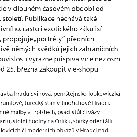
acie v dlouhém časovém období od
 století. Publikace nechává také
ního, často i exotického zákulisí
, propojuje „portréty“ předních
nlivě němých svědků jejich zahraničních
souvislostí výrazně přispívá více než osm
od 25. března zakoupit v e-shopu
avba hradu Švihova, pernštejnsko-lobkowiczká
Krumlově, turecký stan v Jindřichově Hradci,
é malby v Trpístech, psací stůl či vázy
tu, stolní hodiny na Orlíku, sbírky orientálií
chlovicích či moderních obrazů v Hradci nad