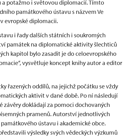
u a potažmo i světovou diplomacií. Tímto
odního památkového ústavu s názvem Ve
v evropské diplomacii.
avu i řady dalších státních i soukromých
ví památek na diplomatické aktivity šlechticů
ých kapitol bylo zasadit je do celoevropského
macie“, vysvětluje koncept knihy autor a editor
ky řazených oddílů, na jejichž počátku se vždy
atických aktivit v dané době. Po ní následují
né závěry dokládají za pomoci dochovaných
písemných pramenů. Autorství jednotlivých
ího památkového ústavu i akademické obce.
 představili výsledky svých vědeckých výzkumů