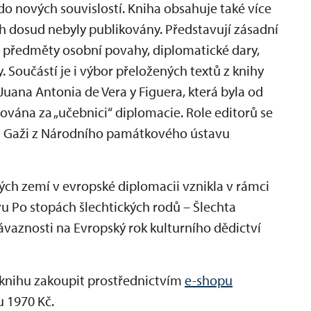
do nových souvislostí. Kniha obsahuje také více
h dosud nebyly publikovány. Představují zásadní
, předměty osobní povahy, diplomatické dary,
y. Součástí je i výbor přeložených textů z knihy
uana Antonia de Vera y Figuera, která byla od
vána za „učebnici“ diplomacie. Role editorů se
tin Gaži z Národního památkového ústavu
ých zemí v evropské diplomacii vznikla v rámci
 Po stopách šlechtických rodů – Šlechta
ávaznosti na Evropský rok kulturního dědictví
e knihu zakoupit prostřednictvím
e-shopu
 1970 Kč.