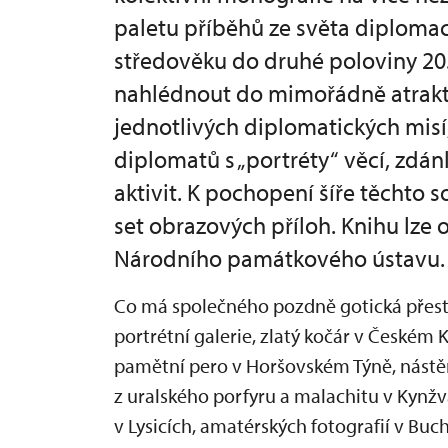
paletu příběhů ze světa diplom
středověku do druhé poloviny 20.
nahlédnout do mimořádně atraktiv
jednotlivých diplomatických misí
diplomatů s „portréty“ věcí, zdá
aktivit. K pochopení šíře těchto 
set obrazových příloh. Knihu lze 
Národního památkového ústavu.
Co má společného pozdně gotická přest
portrétní galerie, zlatý kočár v Českém 
pamětní pero v Horšovském Týně, nástěnn
z uralského porfyru a malachitu v Kynžvar
v Lysicích, amatérských fotografií v Bu