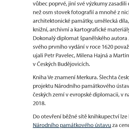
vůbec poprvé, jiní své výzkumy zasadili 
než osm stovek fotografií a mnohé z nic
architektonické památky, umělecká díla
knižní, archivní a kartografické materiál
Dokonalý diplomat španělského autora J
svého prvního vydání v roce 1620 považo
ujali Petr Pavelec, Milena Hajná a Mar
v Českých Budějovicích.
Kniha Ve znamení Merkura. Šlechta česk
projektu Národního památkového ústavu
českých zemí v evropské diplomacii, v n
2018.
Do otevření běžné sítě knihkupectví lz
Národního památkového ústavu
za cenu