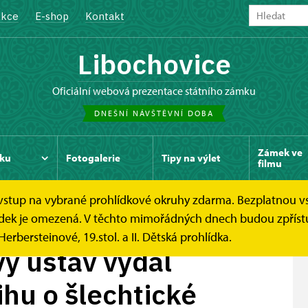
kce
E-shop
Kontakt
Libochovice
oficiální webová prezentace státního zámku
DNEŠNÍ NÁVŠTĚVNÍ DOBA
Zámek ve
ku
Fotogalerie
Tipy na výlet
filmu
e vstup na vybrané prohlídkové okruhy zdarma. Bezplatnou v
ý ústav vydal...
hlídek je omezená. V těchto mimořádných dnech budou zpříst
Herbersteinové, 19.stol. a II. Dětská prohlídka.
ý ústav vydal
hu o šlechtické