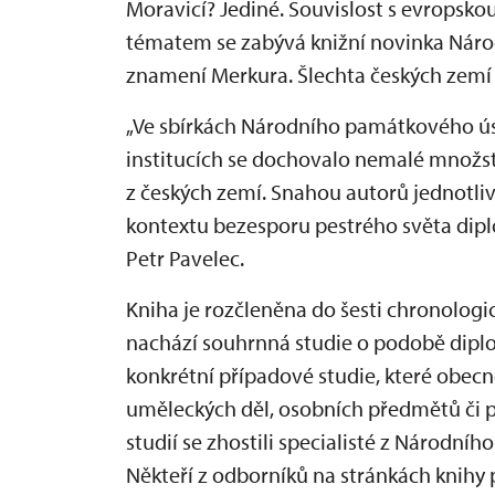
Moravicí? Jediné. Souvislost s evropsko
tématem se zabývá knižní novinka Nár
znamení Merkura. Šlechta českých zemí 
„Ve sbírkách Národního památkového úst
institucích se dochovalo nemalé množst
z českých zemí. Snahou autorů jednotliv
kontextu bezesporu pestrého světa diplo
Petr Pavelec.
Kniha je rozčleněna do šesti chronologic
nachází souhrnná studie o podobě diplom
konkrétní případové studie, které obec
uměleckých děl, osobních předmětů či 
studií se zhostili specialisté z Národn
Někteří z odborníků na stránkách knihy