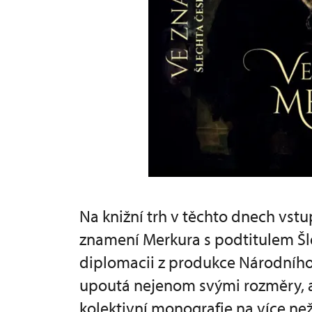
Na knižní trh v těchto dnech vst
znamení Merkura s podtitulem Šl
diplomacii z produkce Národníh
upoutá nejenom svými rozměry, 
kolektivní monografie na více než