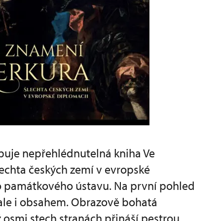
upuje nepřehlédnutelná kniha Ve
echta českých zemí v evropské
o památkového ústavu. Na první pohled
ale i obsahem. Obrazově bohatá
 osmi stech stranách přináší pestrou