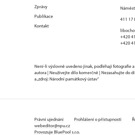
Zprávy
Náměstí
Publikace
411 17 
Kontakt
libocho
+420 4
+420 4
Není-li výslovně uvedeno jinak, podléhají fotografie a
autora | Neužívejte dílo komerčně | Nezasahujte do dí
a „zdroj: Národní památkový ústav“
Právní ujednání
Prohlášení o přístupnosti
Ř
webeditor@npu.cz
Provozuje BluePool s.r.o.