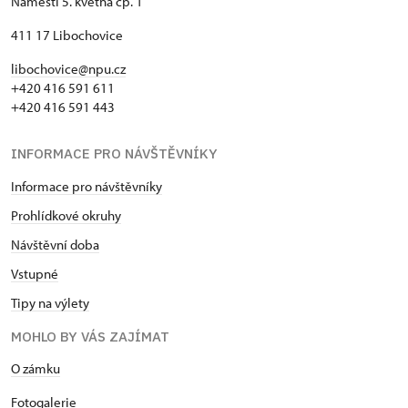
Náměstí 5. května čp. 1
411 17 Libochovice
libochovice@npu.cz
+420 416 591 611
+420 416 591 443
INFORMACE PRO NÁVŠTĚVNÍKY
Informace pro návštěvníky
Prohlídkové okruhy
Návštěvní doba
Vstupné
Tipy na výlety
MOHLO BY VÁS ZAJÍMAT
O zámku
Fotogalerie