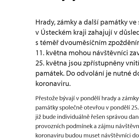
Hrady, zámky a další památky v
v Ústeckém kraji zahajují v důs
s téměř dvouměsíčním zpožděním 
11. května mohou návštěvníci za
25. května jsou zpřístupněny vnit
památek. Do odvolání je nutné do
koronaviru.
Přestože bývají v pondělí hrady a zámky
památky společně otevřou v pondělí 25
již bude individuálně řešen správou d
provozních podmínek a zájmu návštěvníků
koronaviru budou muset návštěvníci d