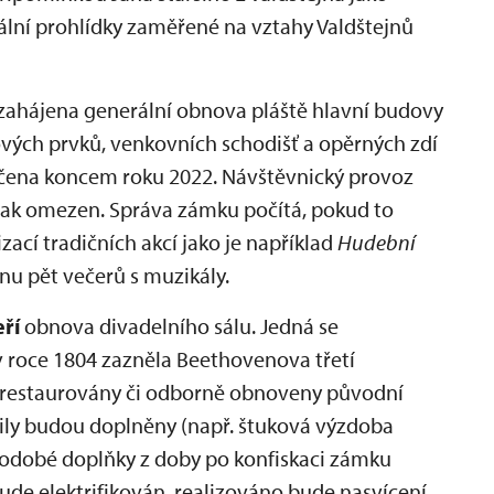
iální prohlídky zaměřené na vztahy Valdštejnů
zahájena generální obnova pláště hlavní budovy
vých prvků, venkovních schodišť a opěrných zdí
čena koncem roku 2022. Návštěvnický provoz
jak omezen. Správa zámku počítá, pokud to
zací tradičních akcí jako je například
Hudební
pnu pět večerů s muzikály.
ří
obnova divadelního sálu. Jedná se
ž v roce 1804 zazněla Beethovenova třetí
 restaurovány či odborně obnoveny původní
ily budou doplněny (např. štuková výzdoba
odobé doplňky z doby po konfiskaci zámku
ude elektrifikován, realizováno bude nasvícení