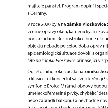
majitele panství. Program doplní i spec
s Černíny.
V roce 2020 byla na
zámku Ploskovice
včetně opravy oken, kamenických i kovo
pod arkádami. Rekonstrukce bude ukon
objektu nebude po celou dobu oprav ni
epidemiologická situace dovolí, s organi
léto na zámku Ploskovice
přinášející v sr
Od letošního roku začala na
zámku Jeze
o klasicistní koncertní sál, ve kterém ji
symfonie Eroica. V rámci obnovy budou
uměleckořemeslné prvky, chybějící deta
nebo zábradlí balkonu) a nevhodné nov
(okna v přízemí) budou nahrazeny. Sál b