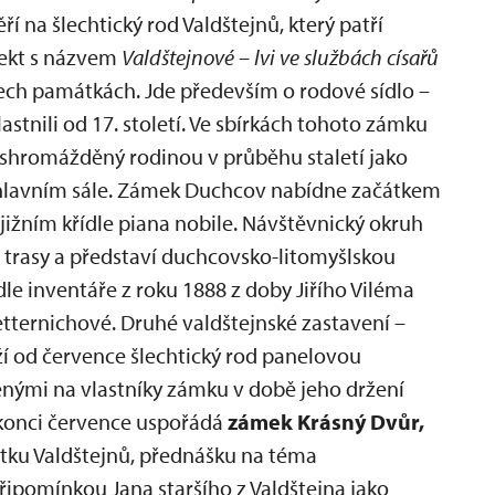
ří na šlechtický rod Valdštejnů, který patří
jekt s názvem
Valdštejnové – lvi ve službách císařů
řech památkách. Jde především o rodové sídlo –
lastnili od 17. století. Ve sbírkách tohoto zámku
 shromážděný rodinou v průběhu staletí jako
 hlavním sále. Zámek Duchcov nabídne začátkem
 jižním křídle piana nobile. Návštěvnický okruh
é trasy a představí duchcovsko-litomyšlskou
le inventáře z roku 1888 z doby Jiřího Viléma
tternichové. Druhé valdštejnské zastavení –
ží od července šlechtický rod panelovou
nými na vlastníky zámku v době jeho držení
 konci července uspořádá
zámek Krásný Dvůr,
jetku Valdštejnů, přednášku na téma
připomínkou Jana staršího z Valdštejna jako