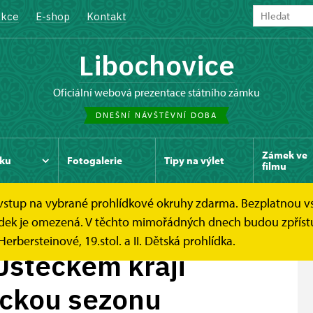
kce
E-shop
Kontakt
Libochovice
oficiální webová prezentace státního zámku
DNEŠNÍ NÁVŠTĚVNÍ DOBA
Zámek ve
ku
Fotogalerie
Tipy na výlet
filmu
e vstup na vybrané prohlídkové okruhy zdarma. Bezplatnou v
 Ústeckém kraji...
hlídek je omezená. V těchto mimořádných dnech budou zpříst
Herbersteinové, 19.stol. a II. Dětská prohlídka.
Ústeckém kraji
ickou sezonu