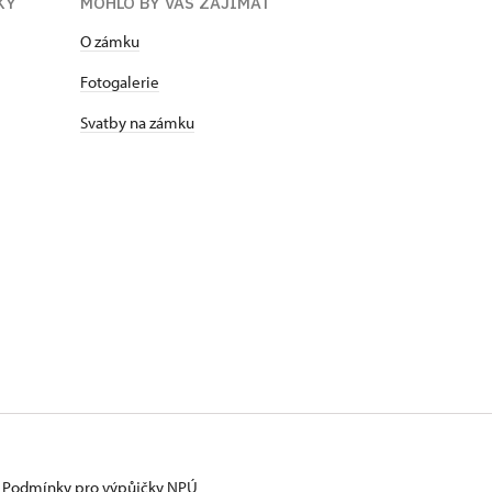
KY
MOHLO BY VÁS ZAJÍMAT
O zámku
Fotogalerie
Svatby na zámku
Podmínky pro výpůjčky NPÚ