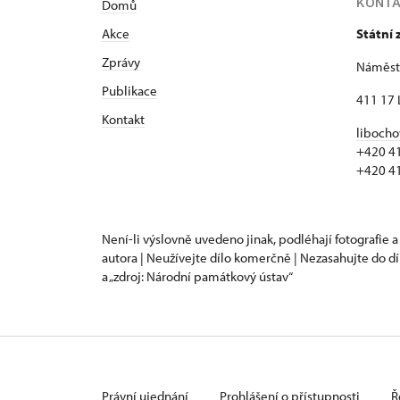
KONT
Domů
Akce
Státní
Zprávy
Náměstí
Publikace
411 17 
Kontakt
libocho
+420 4
+420 4
Není-li výslovně uvedeno jinak, podléhají fotografie a
autora | Neužívejte dílo komerčně | Nezasahujte do dí
a „zdroj: Národní památkový ústav“
Právní ujednání
Prohlášení o přístupnosti
Ř