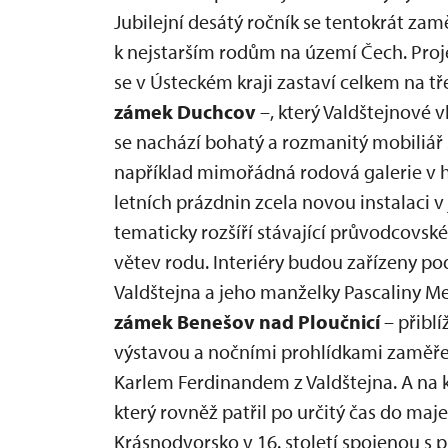
Jubilejní desátý ročník se tentokrát zamě
k nejstarším rodům na území Čech. Pro
se v Ústeckém kraji zastaví celkem na t
zámek Duchcov
–, který Valdštejnové v
se nachází bohatý a rozmanitý mobiliář
například mimořádná rodová galerie v
letních prázdnin zcela novou instalaci v
tematicky rozšíří stávající průvodcovsk
větev rodu. Interiéry budou zařízeny pod
Valdštejna a jeho manželky Pascaliny Me
zámek Benešov nad Ploučnicí
– přiblí
výstavou a nočními prohlídkami zaměře
Karlem Ferdinandem z Valdštejna. A na
který rovněž patřil po určitý čas do ma
Krásnodvorsko v 16. století spojenou s 