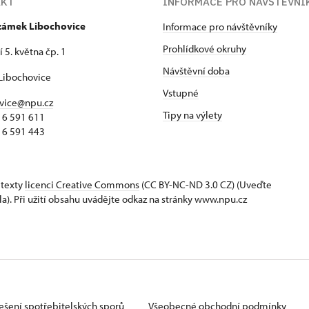
AKT
INFORMACE PRO NÁVŠTĚVNÍ
 zámek Libochovice
Informace pro návštěvníky
Prohlídkové okruhy
 5. května čp. 1
Návštěvní doba
Libochovice
Vstupné
vice@npu.cz
Tipy na výlety
16 591 611
16 591 443
 texty
licenci Creative Commons
(CC BY-NC-ND 3.0 CZ) (Uveďte
la). Při užití obsahu uvádějte odkaz na stránky www.npu.cz
ešení spotřebitelských sporů
Všeobecné obchodní podmínky