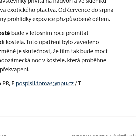
vštěvníky přivítá na nádvoří a ve skleníku
tava exotického ptactva. Od července do srpna
eny prohlídky expozice přizpůsobené dětem.
ostě
bude v letošním roce promítat
di kostela. Toto opatření bylo zavedeno
změně je skutečnost, že film tak bude moct
radozámecká noc v kostele, která proběhne
 překvapení.
a PR, E
pospisil.tomas@npu.cz
/ T