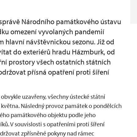
e správě Národního památkového ústavu
ledku omezení vyvolaných pandemií
hlavní návštěvnickou sezonu. Již od
vítat do exteriérů hradu Házmburk, od
řní prostory všech ostatních státních
držovat přísná opatření proti šíření
 obvykle uzavřeny, všechny ústecké státní
. května. Následný provoz památek o pondělcích
aného památkového objektu podle jeho
. V souvislosti s opatřeními proti šíření
održovat zpřísněné pokyny nad rámec