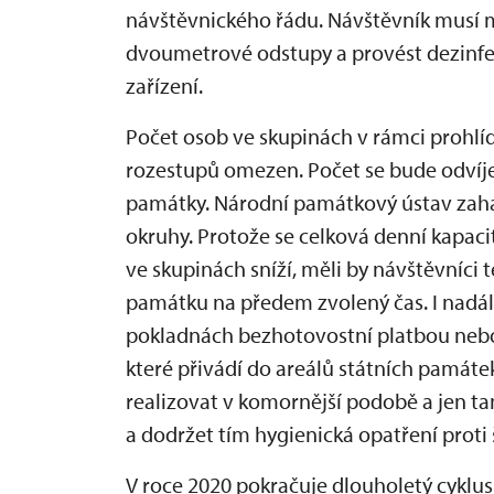
návštěvnického řádu. Návštěvník musí m
dvoumetrové odstupy a provést dezinfek
zařízení.
Počet osob ve skupinách v rámci prohl
rozestupů omezen. Počet se bude odvíje
památky. Národní památkový ústav zaha
okruhy. Protože se celková denní kapa
ve skupinách sníží, měli by návštěvníci 
památku na předem zvolený čas. I nadál
pokladnách bezhotovostní platbou nebo 
které přivádí do areálů státních památ
realizovat v komornější podobě a jen t
a dodržet tím hygienická opatření proti 
V roce 2020 pokračuje dlouholetý cykl