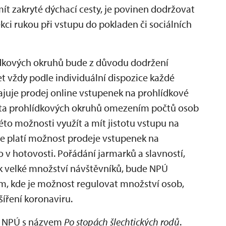
ít zakryté dýchací cesty, je povinen dodržovat
ci rukou při vstupu do pokladen či sociálních
ídkových okruhů bude z důvodu dodržení
t vždy podle individuální dispozice každé
juje prodej online vstupenek na prohlídkové
cita prohlídkových okruhů omezením počtů osob
této možnosti využít a mít jistotu vstupu na
e platí možnost prodeje vstupenek na
v hotovosti. Pořádání jarmarků a slavností,
ek velké množství návštěvníků, bude NPÚ
am, kde je možnost regulovat množství osob,
šíření koronaviru.
us NPÚ s názvem
Po stopách šlechtických rodů
.