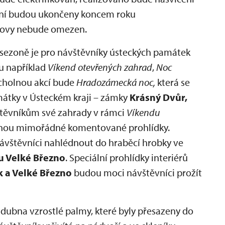
vání budou ukončeny koncem roku
novy nebude omezen.
sezoně je pro návštěvníky ústeckých památek
ou například
Víkend otevřených zahrad
,
Noc
rcholnou akcí bude
Hradozámecká noc,
která se
amátky v Ústeckém kraji – zámky
Krásný Dvůr,
těvníkům své zahrady v rámci
Víkendu
ídnou mimořádné komentované prohlídky.
vštěvníci nahlédnout do hraběcí hrobky ve
 Velké Březno
. Speciální prohlídky interiérů
k a Velké Březno
budou moci návštěvníci prožít
 dubna vzrostlé palmy, které byly přesazeny do