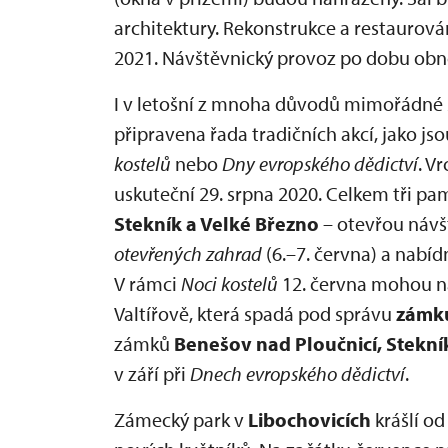
architektury. Rekonstrukce a restauro
2021. Návštěvnický provoz po dobu ob
I v letošní z mnoha důvodů mimořádné 
připravena řada tradičních akcí, jako js
kostelů
nebo
Dny evropského dědictví
. V
uskuteční 29. srpna 2020. Celkem tři p
Stekník a Velké Březno
– otevřou návš
otevřených zahrad
(6.–7. června) a nab
V rámci
Noci kostelů
12. června mohou ná
Valtířově, která spadá pod správu
zámku
zámků
Benešov nad Ploučnicí, Stekní
v září při
Dnech evropského dědictví
.
Zámecký park v
Libochovicích
krášlí od