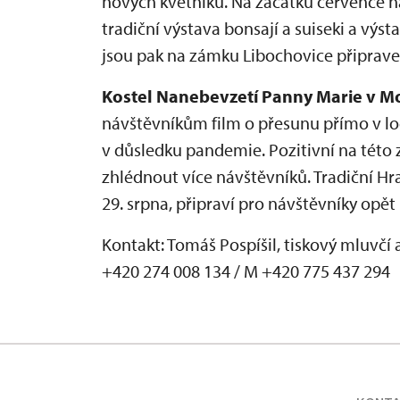
nových květníků. Na začátku července ná
tradiční výstava bonsají a suiseki a výs
jsou pak na zámku Libochovice připrav
Kostel Nanebevzetí Panny Marie v M
návštěvníkům film o přesunu přímo v lo
v důsledku pandemie. Pozitivní na této 
zhlédnout více návštěvníků. Tradiční H
29. srpna, připraví pro návštěvníky opět
Kontakt: Tomáš Pospíšil, tiskový mluvčí 
+420 274 008 134 / M +420 775 437 294