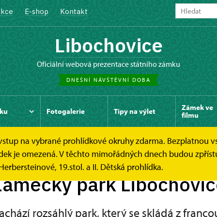
kce
E-shop
Kontakt
Libochovice
oficiální webová prezentace státního zámku
DNEŠNÍ NÁVŠTĚVNÍ DOBA
Zámek ve
ku
Fotogalerie
Tipy na výlet
filmu
e vstup na vybrané prohlídkové okruhy zdarma. Bezplatnou v
rk Libochovice
hlídek je omezená. V těchto mimořádných dnech budou zpříst
Herbersteinové, 19.stol. a II. Dětská prohlídka.
Zámecký park Libochovic
chází rozsáhlý park, který se skládá z franc