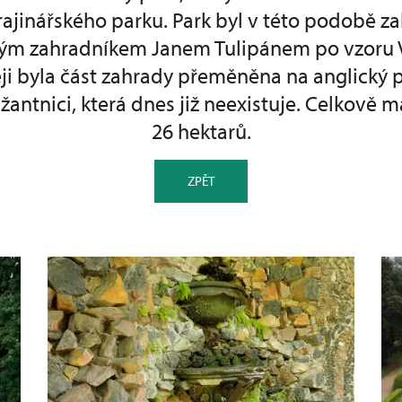
rajinářského parku. Park byl v této podobě z
ým zahradníkem Janem Tulipánem po vzoru V
ji byla část zahrady přeměněna na anglický p
žantnici, která dnes již neexistuje. Celkově 
26 hektarů.
ZPĚT