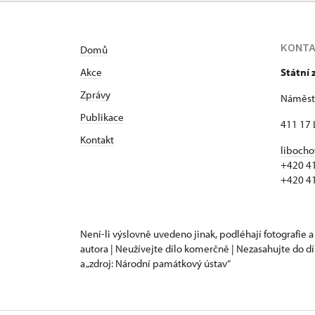
KONT
Domů
Akce
Státní
Zprávy
Náměstí
Publikace
411 17 
Kontakt
libocho
+420 4
+420 4
Není-li výslovně uvedeno jinak, podléhají fotografie a
autora | Neužívejte dílo komerčně | Nezasahujte do dí
a „zdroj: Národní památkový ústav“