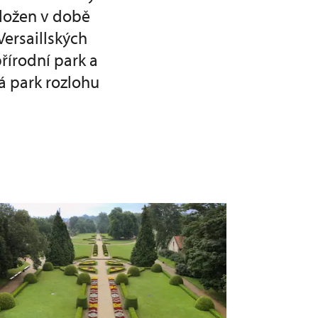
aložen v době
ersaillských
řírodní park a
má park rozlohu