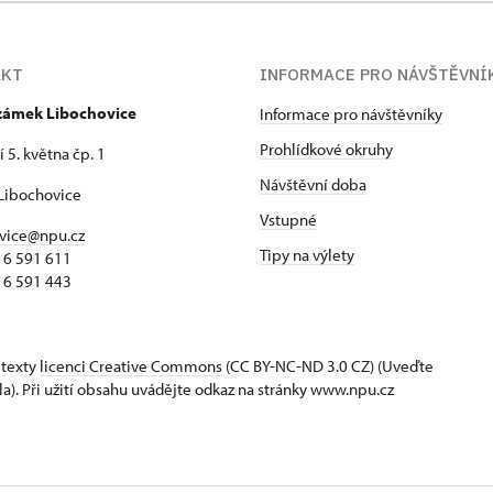
AKT
INFORMACE PRO NÁVŠTĚVNÍ
 zámek Libochovice
Informace pro návštěvníky
Prohlídkové okruhy
 5. května čp. 1
Návštěvní doba
Libochovice
Vstupné
vice@npu.cz
Tipy na výlety
16 591 611
16 591 443
 texty
licenci Creative Commons
(CC BY-NC-ND 3.0 CZ) (Uveďte
la). Při užití obsahu uvádějte odkaz na stránky www.npu.cz